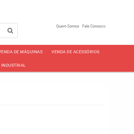
-2650
94246-4499
93002-4499
(11)
(11)
Quem Somos
Fale Conosco
VENDA DE MÁQUINAS
VENDA DE ACESSÓRIOS
 INDUSTRIAL