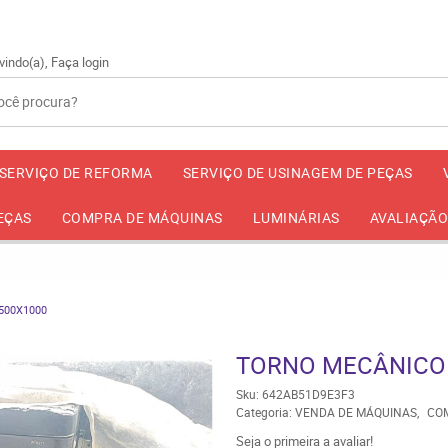
2534
(11)
vindo(a),
Faça login
SERVIÇO DE REFORMA
SERVIÇO DE USINAGEM DE PEÇAS
EÇAS
COMPRA DE MÁQUINAS
LUMINÁRIAS
AVALIAÇÃO
500X1000
TORNO MECÂNICO R
Sku:
642AB51D9E3F3
Categoria:
VENDA DE MÁQUINAS
CO
Seja o primeira a avaliar!