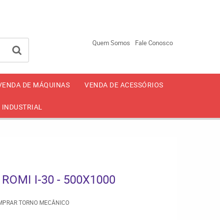
-2650
94246-4499
93002-4499
(11)
(11)
Quem Somos
Fale Conosco
VENDA DE MÁQUINAS
VENDA DE ACESSÓRIOS
 INDUSTRIAL
OMI I-30 - 500X1000
MPRAR TORNO MECÂNICO