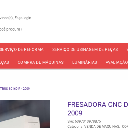
2534
(11)
vindo(a),
Faça login
SERVIÇO DE REFORMA
SERVIÇO DE USINAGEM DE PEÇAS
EÇAS
COMPRA DE MÁQUINAS
LUMINÁRIAS
AVALIAÇÃO
RUS 80160 R - 2009
FRESADORA CNC DI
2009
Sku:
6397313978B75
Categoria:
VENDA DE MÁQUINAS
CO