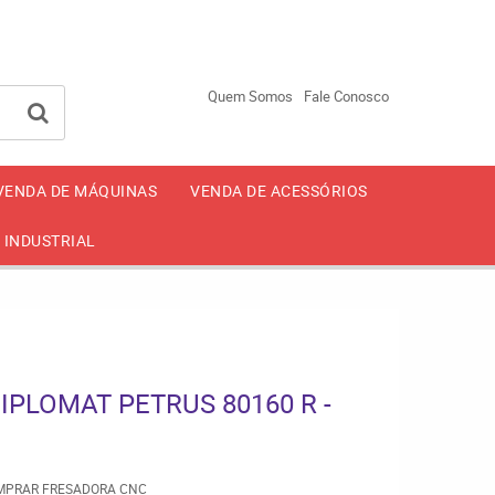
-2650
94246-4499
93002-4499
(11)
(11)
Quem Somos
Fale Conosco
VENDA DE MÁQUINAS
VENDA DE ACESSÓRIOS
 INDUSTRIAL
PLOMAT PETRUS 80160 R -
MPRAR FRESADORA CNC